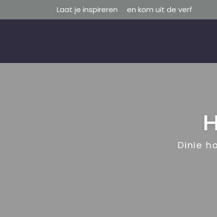
Laat je inspireren
en kom uit de verf
H
Dinie h