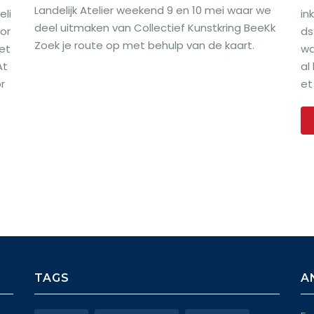
Landelijk Atelier weekend 9 en 10 mei waar we
eli
in
deel uitmaken van Collectief Kunstkring BeeKk
oor
ds
Zoek je route op met behulp van de kaart.
et
wa
At
al
r
et
TAGS
A