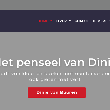
HOME
OVER
KOM UIT DE VERF
et penseel van Din
oudt van kleur en spelen met een losse pe
ook gieten met verf
Dinie van Buuren