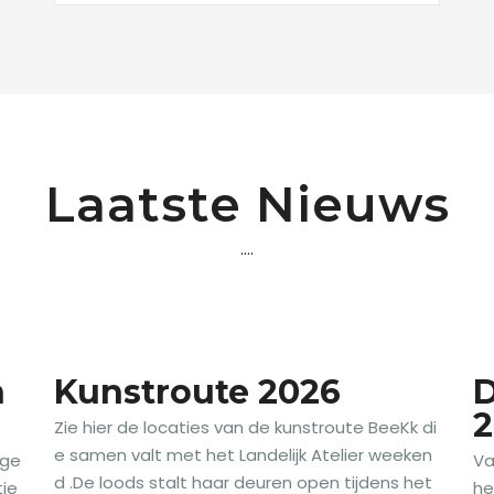
Laatste Nieuws
....
n
Kunstroute 2026
D
2
Zie hier de locaties van de kunstroute BeeKk di
e samen valt met het Landelijk Atelier weeken
 ge
Va
d .De loods stalt haar deuren open tijdens het
tie
he