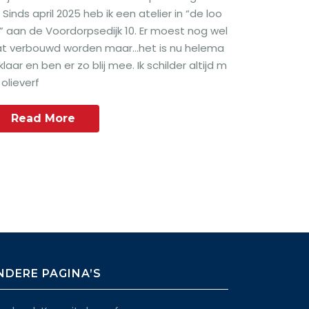
k Sinds april 2025 heb ik een atelier in “de loo
” aan de Voordorpsedijk 10. Er moest nog wel
t verbouwd worden maar…het is nu helema
 klaar en ben er zo blij mee. Ik schilder altijd m
 olieverf
Read More
NDERE PAGINA’S